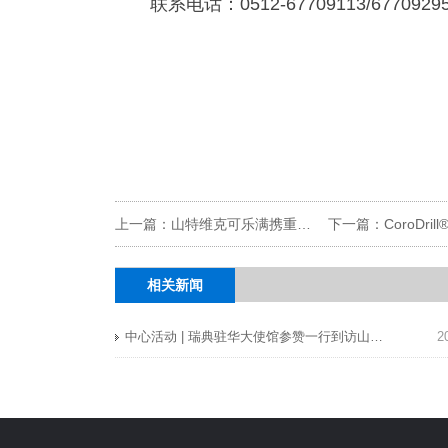
联系电话：0512-67709113/6770929
上一篇：山特维克可乐满携重磅新品，与迪恩机床联合举办 “高效加工盛宴”
相关新闻
中心活动 | 瑞典驻华大使馆参赞一行到访山特维克可乐满中心（廊坊）
2