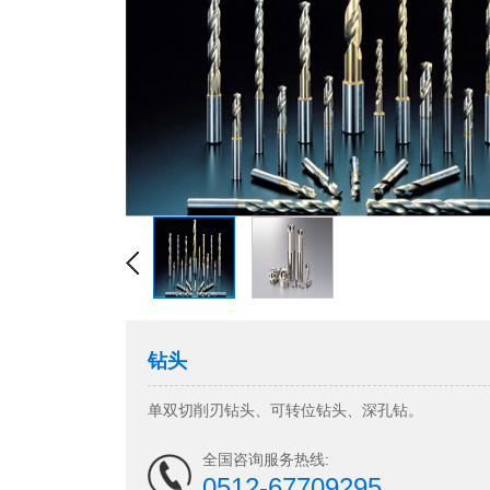
钻头
单双切削刃钻头、可转位钻头、深孔钻。
全国咨询服务热线:
0512-67709295